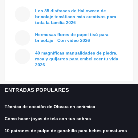
Los 35 disfraces de Halloween de
bricolaje temáticos más creativos para
toda la familia 2026
Hermosas flores de papel tisú para
bricolaje - Con video 2026
40 magníficas manualidades de piedra,
roca y guijarros para embellecer tu vida
2026
ENTRADAS POPULARES
Técnica de cocción de Obvara en cerámica
Cómo hacer joyas de tela con tus sobras
10 patrones de pulpo de ganchillo para bebés prematuros