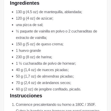
Ingredientes
130 g (4.5 oz) de mantequilla, ablandada;
120 g (4 oz) de azúcar;
una pizca de sal;
½ paquete de vainilla en polvo o 2 cucharaditas de
extracto de vainilla;
150 g (5 oz) de queso crema;
1 huevo grande
230 g (8 oz) de harina;
1 ½ cucharadita de polvo de hornear;
40 g (1,4 oz) de nueces picadas;
50 g (1,7 oz) de almendras picadas;
70 g (2,4 oz) de arándanos secos;
60 g (2 oz) de jengibre confitado, picado.
Instrucciones
Comience precalentando su horno a 180C / 350F.
Cubra la bandeja para hornear con papel pergamino.