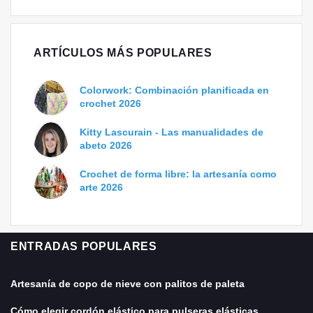
ARTÍCULOS MÁS POPULARES
Colorwork: Combinación planificada en
crochet 2026
Kitty Lascurain - Las manualidades de
abeto 2026
Crochet de forma libre: la artesanía como
arte 2026
ENTRADAS POPULARES
Artesanía de copo de nieve con palitos de paleta
Cómo elegir cordón elástico para pulseras elásticas